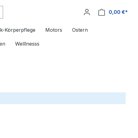
0,00 €*
k-Körperpflege
Motors
Ostern
en
Welllnesss