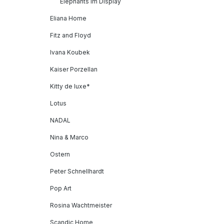
Elephants im Display
Eliana Home
Fitz and Floyd
Ivana Koubek
Kaiser Porzellan
Kitty de luxe*
Lotus
NADAL
Nina & Marco
Ostern
Peter Schnellhardt
Pop Art
Rosina Wachtmeister
Scandic Home