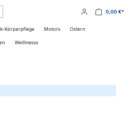
0,00 €*
k-Körperpflege
Motors
Ostern
en
Welllnesss