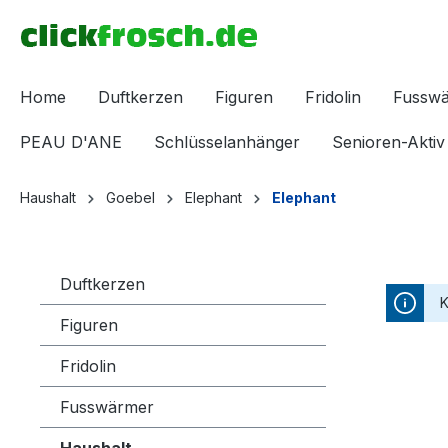
inhalt springen
Home
Duftkerzen
Figuren
Fridolin
Fussw
PEAU D'ANE
Schlüsselanhänger
Senioren-Aktiv
Haushalt
Goebel
Elephant
Elephant
Duftkerzen
K
Figuren
Fridolin
Fusswärmer