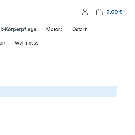
0,00 €*
k-Körperpflege
Motors
Ostern
en
Welllnesss