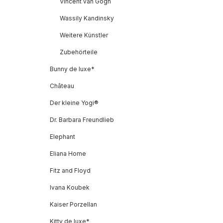
Vincent van Gogh
Wassily Kandinsky
Weitere Künstler
Zubehörteile
Bunny de luxe*
Château
Der kleine Yogi®
Dr. Barbara Freundlieb
Elephant
Eliana Home
Fitz and Floyd
Ivana Koubek
Kaiser Porzellan
Kitty de luxe*