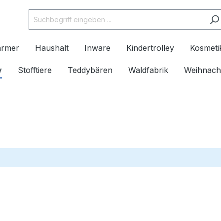
ärmer
Haushalt
Inware
Kindertrolley
Kosmeti
v
Stofftiere
Teddybären
Waldfabrik
Weihnach