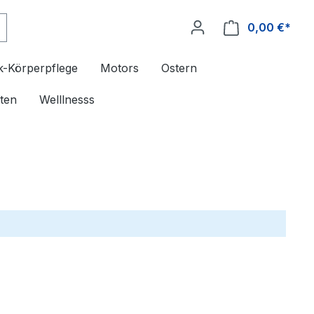
0,00 €*
k-Körperpflege
Motors
Ostern
ten
Welllnesss